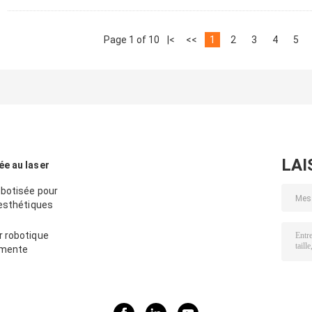
Page 1 of 10
|<
<<
1
2
3
4
5
LAI
e au laser
obotisée pour
 esthétiques
r robotique
gmente