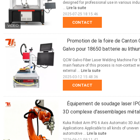
designed for professional use in various indu
...
Lire la suite
2025-07-25 18:15:46
CONTACT
Promotion de la foire de Canton
Galvo pour 18650 batterie au lithium
QCW Galvo Fiber Laser Welding Machine For 1
main feature of this process is non-contact 
external ...
Lire la suite
2025-03-12 15:48:36
CONTACT
Équipement de soudage laser IP
3D complexe d'assemblages métal
Kuka Robot Arm IPG 6 Axis Automatic 3D Auto
Applications Applicable to all kinds of uneven 
automotive ...
Lire la suite
2026-06-11 09:11:42