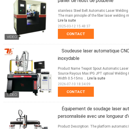
panier de rebut de poubelle
stainless Steel Belt Automatic Laser Weldin
The main principle of the fiber laser welding 
Lire la suite
2025-03-12 15:48:37
CONTACT
Soudeuse laser automatique CNC 
inoxydable
Product Name Teapot Spout Automatic Laser
Source Raycus Max IPG JPT optioal Welding
Width 0.5-15ms ...
Lire la suite
2026-07-10 18:34:09
CONTACT
Équipement de soudage laser aut
personnalisée avec une longueur d
Product Description: The platform automatic 