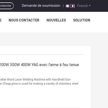
Demande de soumission
|
French
cherche
E
NOUS CONTACTER
NOUVELLES
SOLUTION
 200W 300W 400W YAG avec l'arme à feu tenue
tter Word Laser Welding Machine with Handheld Gun
er Cheap price is used for making a variety of stainless steel