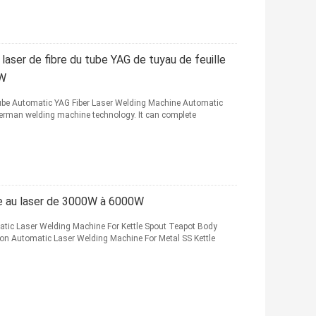
aser de fibre du tube YAG de tuyau de feuille
0W
ube Automatic YAG Fiber Laser Welding Machine Automatic
German welding machine technology. It can complete
e au laser de 3000W à 6000W
ic Laser Welding Machine For Kettle Spout Teapot Body
ion Automatic Laser Welding Machine For Metal SS Kettle