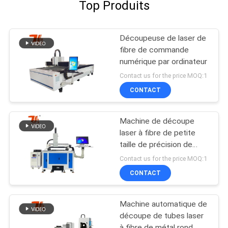
Top Produits
Découpeuse de laser de
fibre de commande
numérique par ordinateur
Contact us for the price MOQ:1
CONTACT
Machine de découpe
laser à fibre de petite
taille de précision de
1500W à 3000W
Contact us for the price MOQ:1
CONTACT
Machine automatique de
découpe de tubes laser
à fibre de métal rond