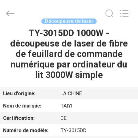
2026
Taiyi
Laser
Technology
Company
Découpeuse de laser
Limited.
All
Rights
TY-3015DD 1000W -
MAISON
Reserved.
découpeuse de laser de fibre
DES
de feuillard de commande
PRODUITS
numérique par ordinateur du
lit 3000W simple
VIDÉOS
Lieu d'origine:
LA CHINE
À
Nom de marque:
TAIYI
PROPOS
Certification:
CE
DE
Numéro de modèle:
TY-3015DD
NOUS