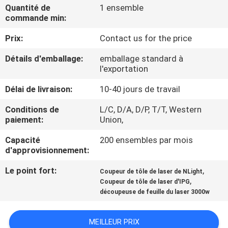
Quantité de
1 ensemble
commande min:
VISITE
Prix:
Contact us for the price
DE
L'USINE
Détails d'emballage:
emballage standard à
l'exportation
NOUS
Délai de livraison:
10-40 jours de travail
CONTACTER
Conditions de
L/C, D/A, D/P, T/T, Western
paiement:
Union,
NOUVELLES
Capacité
200 ensembles par mois
d'approvisionnement:
Le point fort:
,
SOLUTION
Coupeur de tôle de laser de NLight
,
Coupeur de tôle de laser d'IPG
découpeuse de feuille du laser 3000w
PLAN
DU
MEILLEUR PRIX