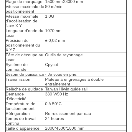
Plage de marquage
1500 mmX3000 mm
Vitesse maximale de
80 m/min
positionnement
Vitesse maximale
1.0G
d'accélération de
l'axe X.Y
Longueur d'onde du
1070 nm
laser
Précision de
± 0,02 mm
positionnement du
X.Y.Z.
Tête de découpe au
Outils de rayonnage
laser
Système de
Cpycut
commande
Besoin de puissance
- Je vous en prie.
Transmission
Plateau à engrenages à double
entraînement
Relèche de guidage
Taiwan Hiwin guide rail
Demande
380 V/50 Hz
d'électricité
Température de
0 à 50°C
fonctionnement
Réfrigération
Refroidissement par eau
Temps de travail
24 heures
continu
Taille d'apparence
2800*4500*1800 mm