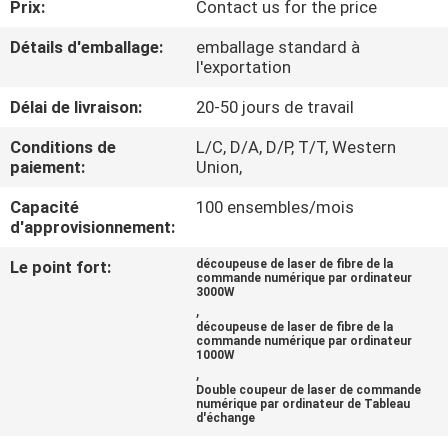
Prix:
Contact us for the price
VISITE
Détails d'emballage:
emballage standard à
l'exportation
DE
Délai de livraison:
20-50 jours de travail
L'USINE
Conditions de
L/C, D/A, D/P, T/T, Western
paiement:
Union,
NOUS
Capacité
100 ensembles/mois
CONTACTER
d'approvisionnement:
Le point fort:
découpeuse de laser de fibre de la
NOUVELLES
commande numérique par ordinateur
3000W
,
découpeuse de laser de fibre de la
SOLUTION
commande numérique par ordinateur
1000W
,
Double coupeur de laser de commande
PLAN
numérique par ordinateur de Tableau
d'échange
DU