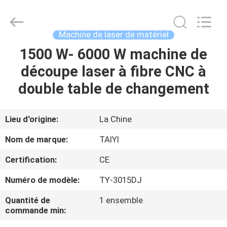
2026
Taiyi
Laser
Technology
Company
Machine de laser de matériel
Limited.
All
Rights
1500 W- 6000 W machine de
MAISON
Reserved.
découpe laser à fibre CNC à
DES
double table de changement
PRODUITS
Lieu d'origine:
La Chine
VIDÉOS
Nom de marque:
TAIYI
Certification:
CE
À
Numéro de modèle:
TY-3015DJ
PROPOS
DE
Quantité de
1 ensemble
commande min:
NOUS