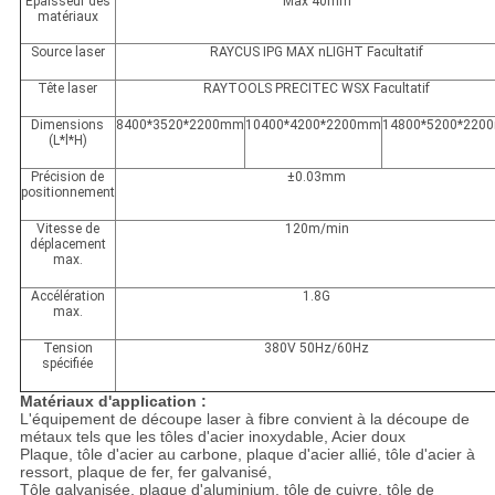
Épaisseur des
Max 40mm
matériaux
Source laser
RAYCUS IPG MAX nLIGHT Facultatif
Tête laser
RAYTOOLS PRECITEC WSX Facultatif
Dimensions
8400*3520*2200mm
10400*4200*2200mm
14800*5200*220
(L*l*H)
Précision de
±0.03mm
positionnement
Vitesse de
120m/min
déplacement
max.
Accélération
1.8G
max.
Tension
380V 50Hz/60Hz
spécifiée
Matériaux d'application :
L'équipement de découpe laser à fibre convient à la découpe de
métaux tels que les tôles d'acier inoxydable,
Acier doux
Plaque, tôle d'acier au carbone, plaque d'acier allié, tôle d'acier à
ressort, plaque de fer, fer galvanisé,
Tôle galvanisée, plaque d'aluminium, tôle de cuivre, tôle de