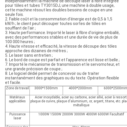
indépendamment la machine de découpe laser à fibre intégrée
pour tôles et tubes TY3015DJ, une machine à double usage,
cette machine résout les doubles besoins de coupe en une
seule fois.
2. Faible coût et la consommation d'énergie est de 0,5 à 1,5
kW/h ; le client peut découper toutes sortes de tôles en
soufflant de l'air ;
3. Haute performance. Importé le laser à fibre d'origine emballé,
avec des performances stables et une durée de vie de plus de
100 000 heures ;
4. Haute vitesse et efficacité, la vitesse de découpe des tôles
approche des dizaines de mètres ;
5. Le laser sans entretien ;
6. Le bord de coupe est parfait et l'apparence est lisse et belle ;
7. Importé le mécanisme de transmission et le servomoteur, et
une grande précision de coupe ;
8. Le logiciel dédié permet de concevoir ou de traiter
instantanément des graphiques ou du texte. Opération flexible
et facile.
Zone de travail
3000*1500mm
4000*2000mm
6000*2500m
Matériaux
Acier inoxydable, acier au carbone, acier allié, acier à ressort
applicables
plaque de cuivre, plaque d'aluminium, or, argent, titane, etc. pl
métallique
Puissance
1000W 1500W 2000W 3000W 4000W 6000W Facultatif
laser