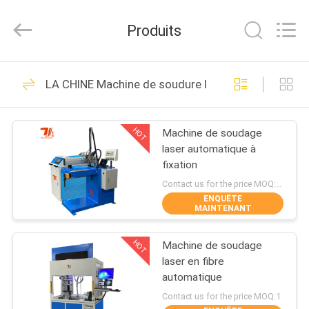
2026
Taiyi
Laser
Produits
Technology
Company
Limited.
All
Rights
MAISON
193
Reserved.
LA CHINE Machine de soudure laser
Machine de soudure
DES
laser
HOT
Machine de soudage
PRODUITS
laser automatique à
fixation
VIDÉOS
Contact us for the price MOQ:1 jeu
ENQUÊTE
MAINTENANT
147
À
Machine de
HOT
Machine de soudage
PROPOS
laser en fibre
DE
soudage robotisée
automatique
NOUS
Contact us for the price MOQ:1
au laser