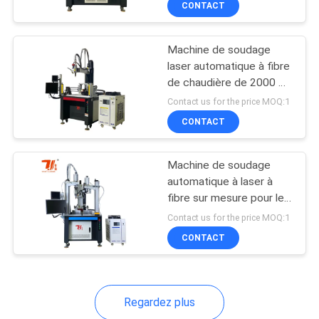
CONTACT
6
Machine de laser de
Machine de soudage
matériel
laser automatique à fibre
de chaudière de 2000 W
pour soudage par tuyau
Contact us for the price MOQ:1
CONTACT
2
Machine de soudage
automatique à laser à
Machine Laser
fibre sur mesure pour le
soudage à tambour à
Industrielle
Contact us for the price MOQ:1
piège à élimination de
CONTACT
l'eau
Regardez plus
78