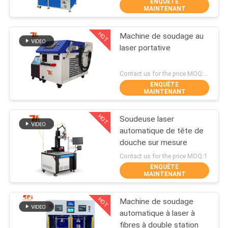
ENQUÊTE
MAINTENANT
VISITE
HOT
Machine de soudage au
DE
175
laser portative
L'USINE
Découpeuse de
Contact us for the price MOQ:1 jeu
laser
ENQUÊTE
NOUS
MAINTENANT
CONTACTER
HOT
Soudeuse laser
automatique de tête de
NOUVELLES
douche sur mesure
25
Contact us for the price MOQ:1
ENQUÊTE
Machine de
SOLUTION
MAINTENANT
revêtement de laser
HOT
Machine de soudage
PLAN
automatique à laser à
DU
fibres à double station