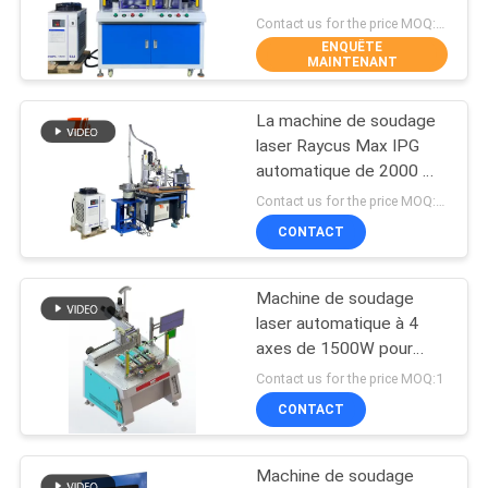
SITE
Contact us for the price MOQ:1 jeu
ENQUÊTE
MAINTENANT
50
PRIVACY
Machine de
La machine de soudage
POLICY
laser Raycus Max IPG
nettoyage de laser
automatique de 2000 W
peut être personnalisée
Contact us for the price MOQ:1 série
CONTACT
Machine de soudage
39
laser automatique à 4
Machine
axes de 1500W pour
tuyau de théière
Contact us for the price MOQ:1
d'inscription de
CONTACT
laser
Machine de soudage