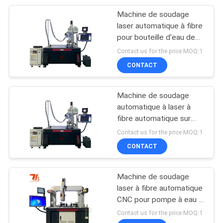
Machine de soudage
5
laser automatique à fibre
Machine de
pour bouteille d'eau de
chaudière de l'armée de
Contact us for the price MOQ:1
soudage laser YAG
2000W
CONTACT
Machine de soudage
automatique à laser à
fibre automatique sur
8
mesure à 5 axes pour
Contact us for the price MOQ:1
Machine de laser de
tuyaux à trois voies en
CONTACT
acier inoxydable
batterie
Machine de soudage
laser à fibre automatique
CNC pour pompe à eau à
haute pression
Contact us for the price MOQ:1