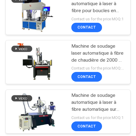
automatique à laser à
fibre pour boucles en
9
acier inoxydable fermées
Contact us for the price MOQ:1
sur mesure
Machine laser pour
CONTACT
la cuisine salle de
Machine de soudage
bain
laser automatique à fibre
de chaudière de 2000 W
pour soudage par tuyau
Contact us for the price MOQ:10
CONTACT
14
Machine de laser de
Machine de soudage
automatique à laser à
bijoux
fibre automatique sur
mesure à 5 axes pour
Contact us for the price MOQ:1
tuyaux à trois voies en
CONTACT
acier inoxydable