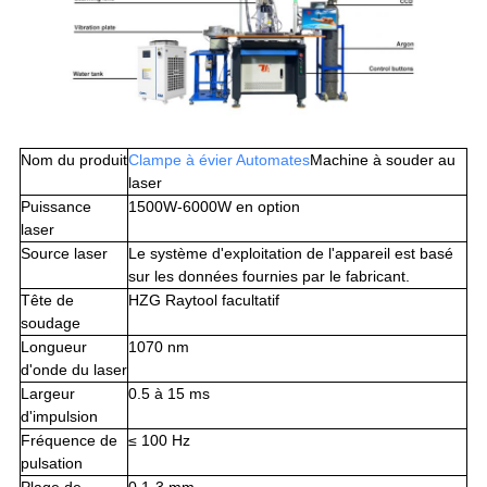
Nom du produit
Clampe à évier Au
tomates
Machine à souder au
laser
Puissance
1500W-6000W en option
laser
Source laser
Le système d'exploitation de l'appareil est basé
sur les données fournies par le fabricant.
Tête de
HZG Raytool facultatif
soudage
Longueur
1070 nm
d'onde du laser
Largeur
0.5 à 15 ms
d'impulsion
Fréquence de
≤ 100 Hz
pulsation
Plage de
0.1-3 mm