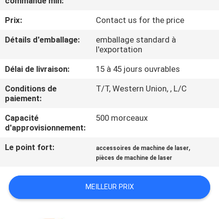
commande min:
Prix:
Contact us for the price
VISITE
DE
Détails d'emballage:
emballage standard à
l'exportation
L'USINE
Délai de livraison:
15 à 45 jours ouvrables
NOUS
Conditions de
T/T, Western Union, , L/C
paiement:
CONTACTER
Capacité
500 morceaux
d'approvisionnement:
NOUVELLES
Le point fort:
,
accessoires de machine de laser
pièces de machine de laser
SOLUTION
MEILLEUR PRIX
PLAN
DU