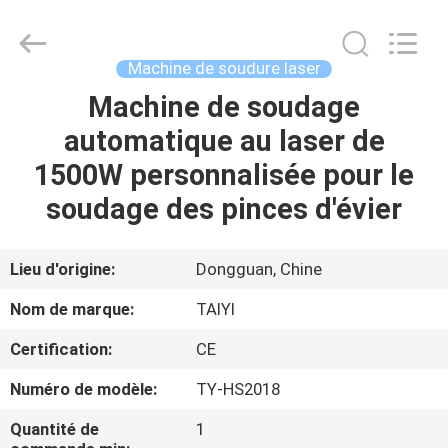
2026
Taiyi
Laser
Technology
Company
Machine de soudure laser
Limited.
All
Rights
Machine de soudage
MAISON
Reserved.
automatique au laser de
DES
1500W personnalisée pour le
PRODUITS
soudage des pinces d'évier
VIDÉOS
Lieu d'origine:
Dongguan, Chine
Nom de marque:
TAIYI
À
Certification:
CE
PROPOS
Numéro de modèle:
TY-HS2018
DE
NOUS
Quantité de
1